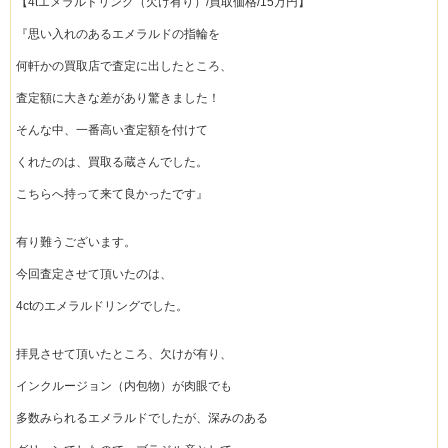
【4tエメラルドリング（欠け有り）/買取価格/15万円】
『思い入れのあるエメラルドの指輪を
何軒かの買取店で査定に出したところ、
査定額に大きな差があり驚きました！
そんな中、一番高い査定額を付けて
くれたのは、買取る蔵さんでした。
こちらへ持って来て良かったです』
有り難うございます。
今回査定させて頂いたのは、
4ctのエメラルドリングでした。
拝見させて頂いたところ、欠けが有り、
インクルージョン（内包物）が肉眼でも
多数みられるエメラルドでしたが、深みのある