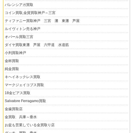
バレンシアガ買取
コイン買取,金貨買取神戸～三宮
ティファニー買取神戸 三宮 灘 東灘 芦屋
ルイヴィトン売る神戸
オパール買取三宮
ダイヤ買取東灘 芦屋 六甲道 水道筋
小判買取神戸
金杯買取
純金買取
キヘイネックレス買取
マークジェイコブス買取
18金ピアス買取
Salvatore Ferragamo買取
金歯買取店
金買取 兵庫～垂水
お盆も営業している金買取り店