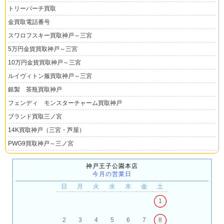
トリーバーチ買取
金買取電話番号
スワロフスキー買取神戸～三宮
5万円金貨買取神戸～三宮
10万円金貨買取神戸～三宮
ルイヴィトン服買取神戸～三宮
銀製 茶瓶買取神戸
フェンディ モンスターチャーム買取神戸
ブランド買取三ノ宮
14K買取神戸（三宮・芦屋）
PWG9買取神戸～三ノ宮
神戸王子公園本店
今月の営業日
日
月
火
水
木
金
土
1
2
3
4
5
6
7
8