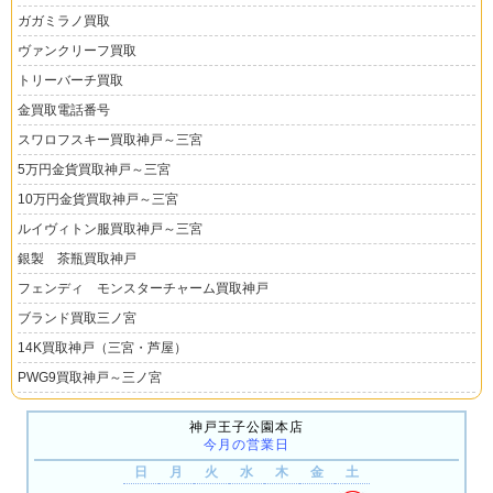
ガガミラノ買取
ヴァンクリーフ買取
トリーバーチ買取
金買取電話番号
スワロフスキー買取神戸～三宮
5万円金貨買取神戸～三宮
10万円金貨買取神戸～三宮
ルイヴィトン服買取神戸～三宮
銀製 茶瓶買取神戸
フェンディ モンスターチャーム買取神戸
ブランド買取三ノ宮
14K買取神戸（三宮・芦屋）
PWG9買取神戸～三ノ宮
神戸王子公園本店
今月の営業日
日
月
火
水
木
金
土