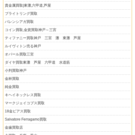
貴金属買取|東灘,六甲道,芦屋
ブライトリング買取
バレンシアガ買取
コイン買取,金貨買取神戸～三宮
ティファニー買取神戸 三宮 灘 東灘 芦屋
ルイヴィトン売る神戸
オパール買取三宮
ダイヤ買取東灘 芦屋 六甲道 水道筋
小判買取神戸
金杯買取
純金買取
キヘイネックレス買取
マークジェイコブス買取
18金ピアス買取
Salvatore Ferragamo買取
金歯買取店