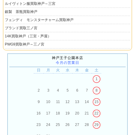
ルイヴィトン服買取神戸～三宮
銀製 茶瓶買取神戸
フェンディ モンスターチャーム買取神戸
ブランド買取三ノ宮
14K買取神戸（三宮・芦屋）
PWG9買取神戸～三ノ宮
神戸王子公園本店
今月の営業日
日
月
火
水
木
金
土
1
2
3
4
5
6
7
8
9
10
11
12
13
14
15
16
17
18
19
20
21
22
23
24
25
26
27
28
29